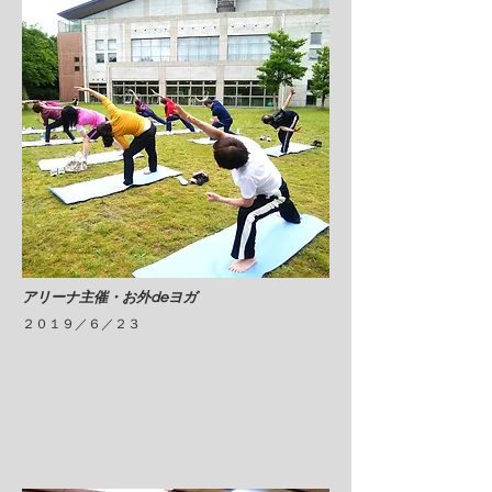
​アリーナ主催・お外deヨガ
​２０１９／６／２３