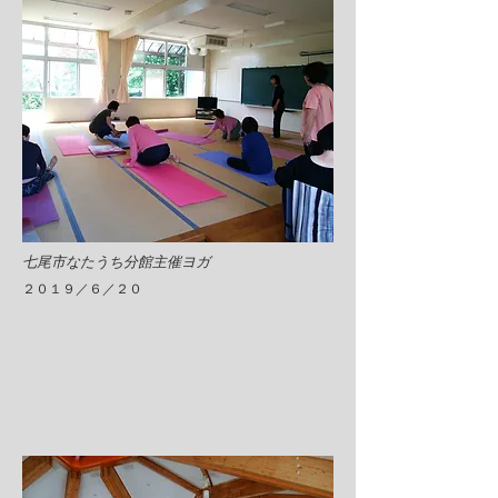
​七尾市なたうち分館主催ヨガ
​２０１９／６／２０