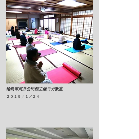
​輪島市河井公民館主催ヨガ教室
​２０１９／１／２４