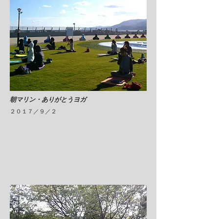
​朝マリン・ありがとうヨガ
２０１７／９／２