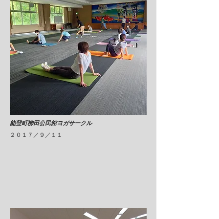
​能登町柳田公民館ヨガサークル​
２０１７／９／１１