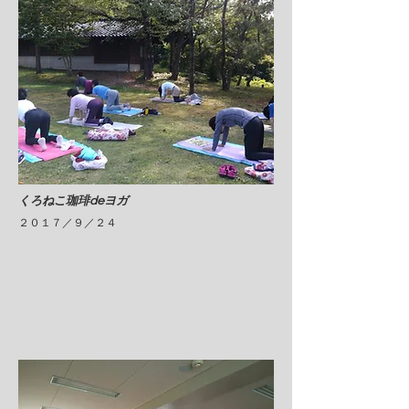
​くろねこ珈琲deヨガ
​２０１７／９／２４