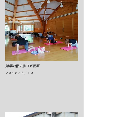
​健康の森主催ヨガ教室
​２０１８／６／１０